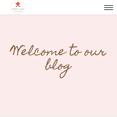
Scegli il tuo tutor
Certificazioni Linguistiche
Traduzioni
Blog
Events
Welcome to our
Contact us
blog